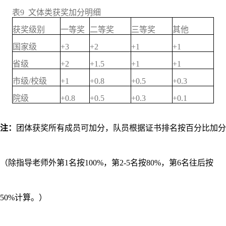
表9 文体类获奖加分明细
获奖级别
一等奖
二等奖
三等奖
其他
国家级
+3
+2
+1
+1
省级
+2
+1.5
+1
+1
市级/校级
+1
+0.8
+0.5
+0.3
院级
+0.8
+0.5
+0.3
+0.1
注：
团体获奖所有成员可加分，队员根据证书排名按百分比加分
（除指导老师外第1名按100%，第2-5名按80%，第6名往后按
50%计算。）