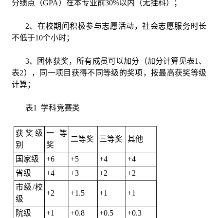
分绩点（GPA）在本专业前30%以内（无挂科）；
2、在校期间积极参与志愿活动，社会志愿服务时长
不低于10个小时；
3、团体获奖，所有成员可以加分（加分计算见表1、
表2），同一项目获得不同等级的奖项，按最高获奖等级
计算；
表1 学科竞赛类
获奖级
一等
二等奖
三等奖
其他
别
奖
国家级
+6
+5
+4
+4
省级
+4
+3
+2
+2
市级/校
+2
+1.5
+1
+1
级
院级
+1
+0.8
+0.5
+0.3