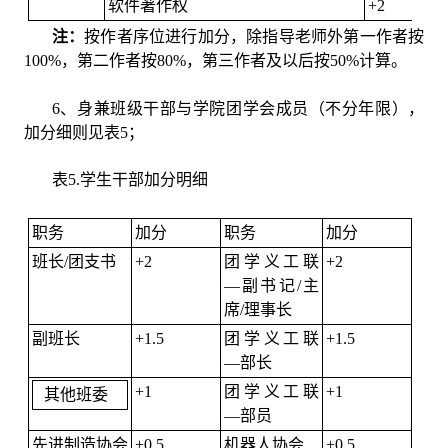
软件著作权
+2
注：
按作者序位进行加分，除指导老师外第一作者按
100%，第二作者按80%，第三作者及以后按50%计算。
6、身兼班级干部与学院团学会成员（不分年限），
加分细则见表5；
表5.学生干部加分明细
职务
加分
职务
加分
班长/团支书
+2
团学义工联
+2
—副书记/主
席/理事长
副班长
+1.5
团学义工联
+1.5
—部长
+1
团学义工联
+1
其他班委
—部员
先进制造协会
+0.5
机器人协会
+0.5