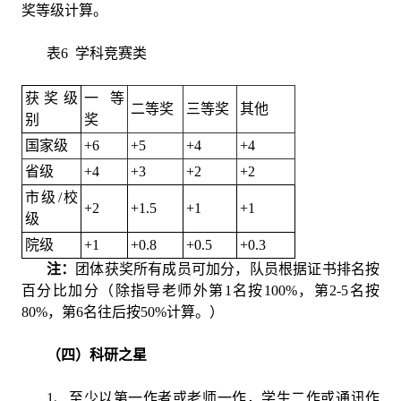
奖等级计算。
表6 学科竞赛类
获奖级
一等
二等奖
三等奖
其他
别
奖
国家级
+6
+5
+4
+4
省级
+4
+3
+2
+2
市级/校
+2
+1.5
+1
+1
级
院级
+1
+0.8
+0.5
+0.3
注：
团体获奖所有成员可加分，队员根据证书排名按
百分比加分（除指导老师外第1名按100%，第2-5名按
80%，第6名往后按50%计算。）
（四）科研之星
1、至少以第一作者或老师一作，学生二作或通讯作