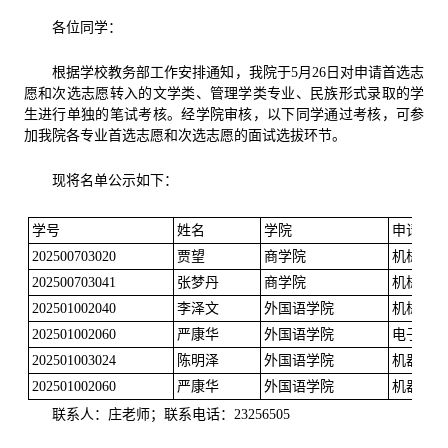
各位同学：
根据学校教务部工作安排通知，我院于5月26日对申请首选志
愿和次选志愿转入的文学类、管理学类专业、民族形式录取的学
生进行单独的笔试考核。经学院审核，以下同学通过考核，可参
加我院各专业首选志愿和次选志愿的面试选拔环节。
现将名单公示如下：
学号
姓名
学院
申请转入
202500703020
贾望
商学院
机械设计
202500703041
张梦丹
商学院
机械设计
202501002040
李泽文
外国语学院
机械设计
202501002060
严康华
外国语学院
电子科学
202501003024
陈明泽
外国语学院
机器人工
202501002060
严康华
外国语学院
机器人工
联系人：庄老师；联系电话：23256505