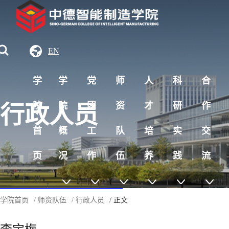
EN
学
学
党
师
人
科
合
院
院
团
资
才
研
作
行政人员
首
概
工
队
培
实
交
页
况
作
伍
养
践
流
学院首页
/ 师资队伍
/ 行政人员
/ 正文