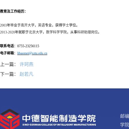
教育及工作经历：
2003
年毕业于
南开大学
，
英语
专业，获得
学士
学位。
2013-2020
年就职于
北京大学
，
数学科学学院
，从事
科研助理岗位
。
联系电话
：
0755-23256115
电子邮箱
：
libaomei@sztu.edu.cn
上一篇：
许珂燕
下一篇：
赵若凡
邮编
学院电