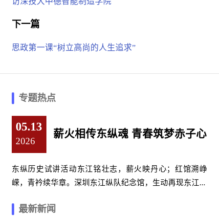
访深技大中德智能制造学院
下一篇
思政第一课“树立高尚的人生追求”
专题热点
05.13
薪火相传东纵魂 青春筑梦赤子心
2026
东纵历史试讲活动东江铭壮志，薪火映丹心；红馆溯峥
嵘，青衿续华章。深圳东江纵队纪念馆，生动再现东江...
最新新闻