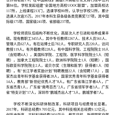
世界排名前
1%
，在中国高校扩展版
ESI
高被引论文排行榜中位列
第
84
位。学校发起组建“全国地方高校
UOOC
联盟”，加盟高校达
117
所，上线课程
213
门，选课学校
80
所，认学分学校
52
所，累计
选课人次逾
35
万。
2017
年本科生获各级各类竞赛奖
727
项，其中国
际级
175
项、国家级
241
项、省部级
237
项。
学校师资队伍结构不断优化，高层次人才引进和培养成果丰
硕。现有教职工
3455
人，其中专任教师
2267
人、技术人员
561
人、
管理人员
627
人。有在站博士后
782
人，专职研究人员
220
人，访问
教授
119
人。有外籍教师
228
人。有中国科学院、工程院院士
10
人
（含短聘
4
人），美国科学院、工程院、医学科学院院士
5
人（短
聘），加拿大工程院院士
1
人，欧洲科学院院士
1
人（短聘），国
际欧亚科学院院士
2
人，诺贝尔奖（生理和医学）获得者
1
人（短
聘）。有
“长江学者奖励计划”特聘教授
22
人（含短聘
17
人），国
家杰出青年科学基金获得者
28
人，国家优秀青年科学基金获得者
14
人，
教育部“新世纪优秀人才”
8
人。有广东省珠江学者
4
人，广
东省杰青
1
人，广东省“南粤百杰”
2
人，广东省领军学者
3
人，广东
省“特支计划”
17
人，深圳市“鹏城杰出人才”
3
人，鹏城学者
7
人。
学校不断深化科研体制改革，科研项目与经费增长显著。
2017
年，科研总经费
9.705
亿元，其中科技相关总经费
9.12
亿元，
创历史新高，文科科研经费
5850
万元。截至目前，新增国家自然