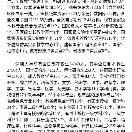
里。学校教学资源丰富，科研设施齐备。校园总建筑面积
154.3
万
平方米，仪器设备总值
18.5
亿元。图书馆馆舍
51202
㎡（含西丽校
区图书馆一期），全校纸本资源
400.79
万余册；数据库
257
种，含
全文电子图书
232.55
万册，全文电子期刊
12.48
万种。现有国家级
本科专业综合改革试点
1
个，国家级人才培养模式创新实验区
1
个，国家级实践教学基地
1
个。国家级实验教学示范中心
2
个，国
家级虚拟仿真实验教学中心
1
个，省级实验教学示范中心
15
个，省
级虚拟仿真实验教学中心
1
个。建有国家工程实验室
3
个，国家工
程中心
1
个，教育部重点实验室
2
个，省级重点实验室
8
个。
深圳大学现有全日制在校生
34949
人，其中全日制本科生
27564
人，硕士研究生
7132
人，博士研究生
253
人。在职硕士研究
生
1340
人，成人教育学生
18784
人，留学生
837
人。学校学科门类
齐全、综合性强，涵盖哲学、文学、经济学、法学、教育学、理
学、工学、管理学、医学、历史学、艺术学等
11
个学科门类。学
校设有
27
个教学学院，
90
个本科专业。现有国家级特色专业
5
个，
省级特色专业
10
个；有省级重点学科
15
个。有硕士授权一级学科
34
个，下设二级学科
249
个；有专业硕士学位授权类别
13
个，其中
工程硕士具有授权的领域
14
个。有博士授权一级学科
3
个，二级学
科
13
个；博士后科研流动站
3
个，博士后工作站
1
个。工程学、临
床医学、材料科学、生物学与生物化学、计算机科学进入
ESI
学科