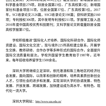
科学基金项目
279
项，跃居全国第
23
位、广东高校第
2
位；新增国
家社科基金项目
31
项，位居全国第
37
位、广东高校第
3
位。
2017
年，
SCI
收录论文
2126
篇，
SSCI
收录论文
198
篇；获科研奖励
2160
项；专利授权
306
项，其中发明专利授权
211
项。学报理工版入选
2016
年度中国高校优秀科技期刊；文科学报论文转载量跃居全国
高校学报第
17
位。
学校积极推进“国际化人才培养、国际化科研合作、国际化师
资建设、国际文化交流”，现与境外
225
所高校建立联系，开展学
生交换、教师研修、合作办学等多种形式的国际合作，全面提升
国际交流质量和层次。学校外国留学生教育始于
1987
年，近年
来，每年招收培养留学生
1500
余名。
深圳大学将继续立足深圳，依托港澳和珠三角地区的经济社
会发展，面向国际，以改革和创新的精神，培养高素质创新创业
人才，引领社会的进步和发展，实现深圳大学的协调发展、特色
发展、开放发展、跨越发展，加快建设成为高水平、有特色、现
代化一流大学。
深圳大学网站：
http://www.szu.edu.cn/