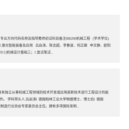
制：3年专业方向代码名称及指导教师初试科目备注080200机械工程 (学术学位)
2.激光智能装备及应用 吕启涛、陈志超、李春波、何正娣 申文静、欧阳
911]机械设计基础三；1.复试笔试...
培养具有独立从事机械工程领域的技术开发或应用高新技术进行工程设计的能
 学科带头人:吕启涛l 德国柏林工业大学物理博士、博士后l 德国
智能制造行业协会专家委员会主任。拥有多项国际发明...