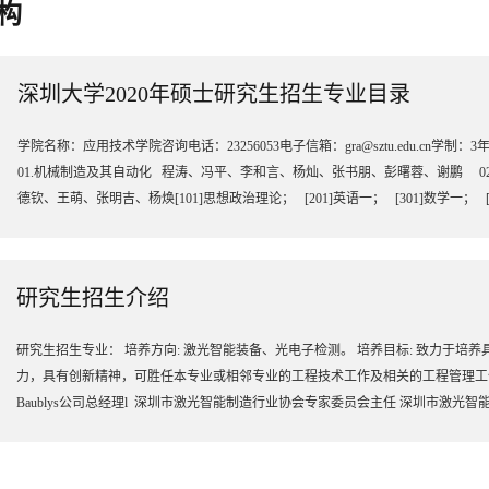
构
深圳大学2020年硕士研究生招生专业目录
学院名称：应用技术学院咨询电话：23256053电子信箱：gra@sztu.edu.cn学
01.机械制造及其自动化 程涛、冯平、李和言、杨灿、张书朋、彭曙蓉、谢鹏 0
德钦、王萌、张明吉、杨焕[101]思想政治理论； [201]英语一； [301]数学一； [
研究生招生介绍
研究生招生专业： 培养方向: 激光智能装备、光电子检测。 培养目标: 致力于
力，具有创新精神，可胜任本专业或相邻专业的工程技术工作及相关的工程管理工作。
Baublys公司总经理l 深圳市激光智能制造行业协会专家委员会主任 ​深圳市激光