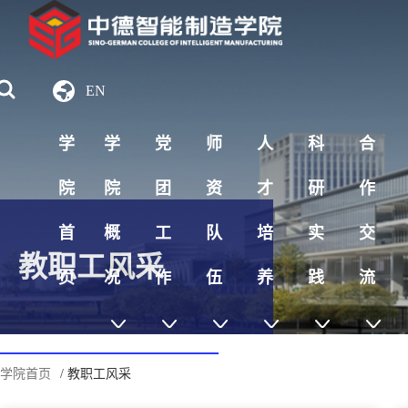
EN
学
学
党
师
人
科
合
院
院
团
资
才
研
作
首
概
工
队
培
实
交
教职工风采
页
况
作
伍
养
践
流
学院首页
/ 教职工风采